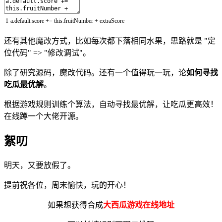
1
a
.default
.score
+=
this
.fruitNumber
+
extraScore
还有其他魔改方式，比如每次都下落相同水果，思路就是 "定
位代码" => "修改调试"。
除了研究源码，魔改代码。还有一个值得玩一玩，论
如何寻找
吃瓜最优解
。
根据游戏规则训练个算法，自动寻找最优解，让吃瓜更高效！
在线蹲一个大佬开源。
絮叨
明天，又要放假了。
提前祝各位，周末愉快，玩的开心！
如果想获得合成
大西瓜游戏在线地址