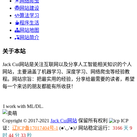
网络爬虫
网站建设
算法学习
程序生活
网站地图
网站简介
关于本站
Jack Cui网站是关注互联网以及分享人工智能相关知识的个人
网站，主要涵盖了机器学习、深度学习、网络爬虫等经验教
程。网站宗旨：把最实用的经验，分享给最需要的读者，希望
每一个来访的朋友都能有所收获！
39人在线
I work with ML
^
M
-
$
Copyright © 2017-2021
Jack Cui网站
保留所有权利
ICP
证：
辽ICP备17017404号-1
(●'◡'●)ﾉ
网站稳定运行：
3166
天
9
时
44
分
34
秒