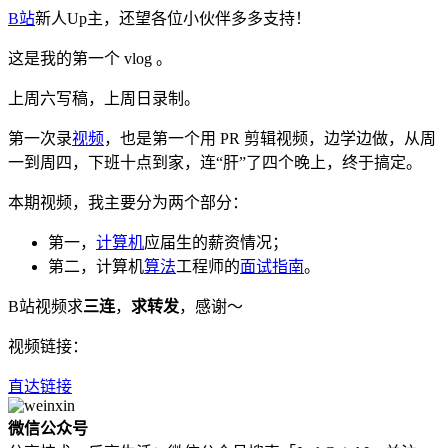
B站
新人Up主，还望各位小伙伴多多支持！
这是我的第一个 vlog 。
上周六写稿，上周日录制。
第一次录
视频
，也是第一个用 PR 剪辑视频，边学边做，从周
一到周四，下班十点到家，连“肝”了四个晚上，终于搞定。
本期视频，我主要分为两个部分：
第一，
计算机
应届生的薪资情况；
第二，计算机
算法
工程师的
面试指南
。
B站视频求
三连
，
求转发
，感谢～
视频链接：
直达链接
微信公众号