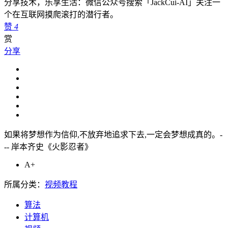
分享技术，乐享生活：微信公众号搜索「JackCui-AI」关注一
个在互联网摸爬滚打的潜行者。
赞
4
赏
分享
如果将梦想作为信仰,不放弃地追求下去,一定会梦想成真的。-
-- 岸本齐史《火影忍者》
A+
所属分类：
视频教程
算法
计算机