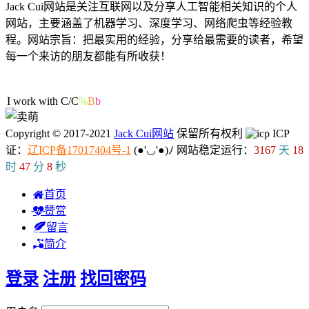
Jack Cui网站是关注互联网以及分享人工智能相关知识的个人
网站，主要涵盖了机器学习、深度学习、网络爬虫等经验教
程。网站宗旨：把最实用的经验，分享给最需要的读者，希望
每一个来访的朋友都能有所收获！
51人在线
I work with
d
)
?
g
v
Copyright © 2017-2021
Jack Cui网站
保留所有权利
ICP
证：
辽ICP备17017404号-1
(●'◡'●)ﾉ
网站稳定运行：
3167
天
18
时
47
分
8
秒
首页
赞赏
留言
简介
登录
注册
找回密码