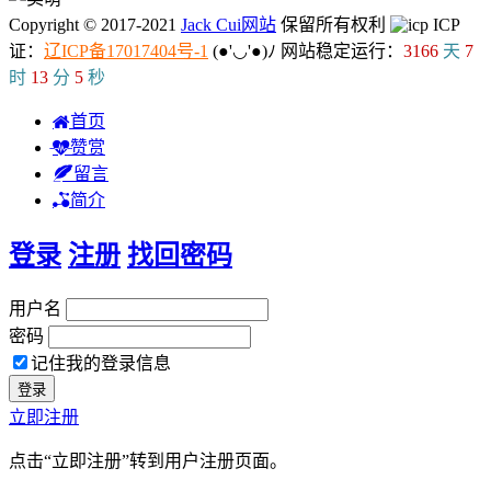
Copyright © 2017-2021
Jack Cui网站
保留所有权利
ICP
证：
辽ICP备17017404号-1
(●'◡'●)ﾉ
网站稳定运行：
3166
天
7
时
13
分
6
秒
首页
赞赏
留言
简介
登录
注册
找回密码
用户名
密码
记住我的登录信息
立即注册
点击“立即注册”转到用户注册页面。