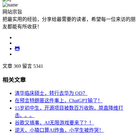
网站宗旨
把最实用的经验，分享给最需要的读者，希望每一位来访的朋
友都能有所收获！
文章 369
留言 5341
相关文章
清华临床硕士，转行去华为 OD？
在预言特朗普这件事上，ChatGPT输了！
15岁初中生，开源项目被数百万收购，简直降维打
击。。。
谷歌又搞事，AI无限游戏要来了？！
逆天，小猿口算AI炸鱼，小学生被炸哭！