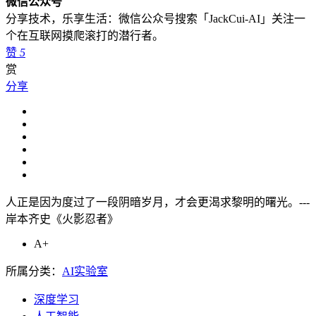
微信公众号
分享技术，乐享生活：微信公众号搜索「JackCui-AI」关注一
个在互联网摸爬滚打的潜行者。
赞
5
赏
分享
人正是因为度过了一段阴暗岁月，才会更渴求黎明的曙光。---
岸本齐史《火影忍者》
A+
所属分类：
AI实验室
深度学习