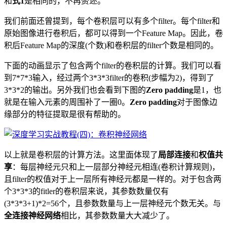
和
式1
是相同的，不再赘述。
我们前面还曾提到，每个卷积层可以有多个filter。每个filter和
原始图像进行卷积后，都可以得到一个Feature Map。因此，卷
积后Feature Map的深度(个数)和卷积层的filter个数是相同的。
下面的动画显示了包含两个filter的卷积层的计算。我们可以看
到7*7*3输入，经过两个3*3*3filter的卷积(步幅为2)，得到了
3*3*2的输出。另外我们也会看到下图的
Zero padding
是1，也
就是在输入元素的周围补了一圈0。
Zero padding
对于图像边
缘部分的特征提取是很有帮助的。
以上就是卷积层的计算方法。这里面体现了
局部连接
和
权值共
享
：每层神经元只和上一层部分神经元相连(卷积计算规则)，
且filter的权值对于上一层所有神经元都是一样的。对于包含两
个3*3*3的fitler的卷积层来说，其参数数量仅有
(3*3*3+1)*2=56个，且参数数量与上一层神经元个数无关。与
全连接神经网络
相比，其参数数量大大减少了。