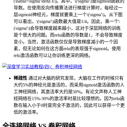
(\nabla=\sigma'\delta x\)。其中，\(\sigma'\)是sigmoid函数的
导数。在使用反向传播算法进行梯度计算时，每经过一
层sigmoid神经元，梯度就要乘上一个\(\sigma'\)。从下图
可以看出，\(\sigma'\)函数最大值是1/4。因此，乘一个\
(\sigma'\)会导致梯度越来越小，这对于深层网络的训练
是个很大的问题。而relu函数的导数是1，不会导致梯度
变小。当然，激活函数仅仅是导致梯度减小的一个因
素，但无论如何在这方面relu的表现强于sigmoid。使用
relu激活函数可以让你训练更深的网络。
稀疏性
通过对大脑的研究发现，大脑在工作的时候只有
大约5%的神经元是激活的，而采用sigmoid激活函数的人
工神经网络，其激活率大约是50%。有论文声称人工神
经网络在15%-30%的激活率时是比较理想的。因为relu函
数在输入小于0时是完全不激活的，因此可以获得一个更
低的激活率。
全连接网络 VS 卷积网络