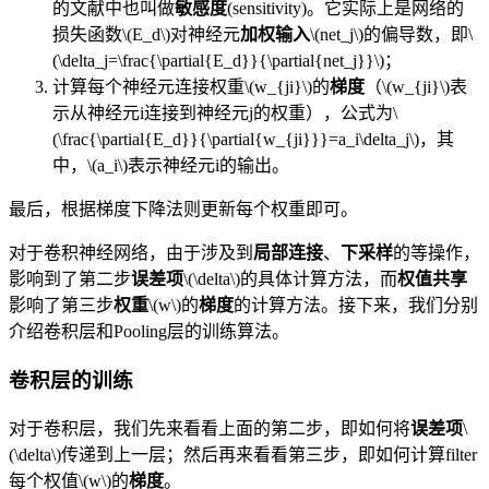
的文献中也叫做
敏感度
(sensitivity)。它实际上是网络的
损失函数\(E_d\)对神经元
加权输入
\(net_j\)的偏导数，即\
(\delta_j=\frac{\partial{E_d}}{\partial{net_j}}\)；
计算每个神经元连接权重\(w_{ji}\)的
梯度
（\(w_{ji}\)表
示从神经元i连接到神经元j的权重），公式为\
(\frac{\partial{E_d}}{\partial{w_{ji}}}=a_i\delta_j\)，其
中，\(a_i\)表示神经元i
的输出。
最后，根据梯度下降法则更新每个权重即可。
对于卷积神经网络，由于涉及到
局部连接
、
下采样
的等操作，
影响到了第二步
误差项
\(\delta\)的具体计算方法，而
权值共享
影响了第三步
权重
\(w\)的
梯度
的计算方法。接下来，我们分别
介绍卷积层和Pooling层的训练算法。
卷积层的训练
对于卷积层，我们先来看看上面的第二步，即如何将
误差项
\
(\delta\)传递到上一层；然后再来看看第三步，即如何计算filter
每个权值\(w\)的
梯度
。