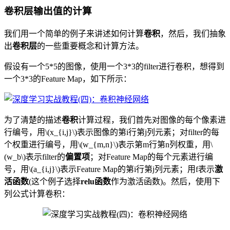
卷积层输出值的计算
我们用一个简单的例子来讲述如何计算
卷积
，然后，我们抽象
出
卷积层
的一些重要概念和计算方法。
假设有一个5*5的图像，使用一个3*3的filter进行卷积，想得到
一个3*3的Feature Map，如下所示：
为了清楚的描述
卷积
计算过程，我们首先对图像的每个像素进
行编号，用\(x_{i,j}\)表示图像的第i行第j列元素；对filter的每
个权重进行编号，用\(w_{m,n}\)表示第m行第n列权重，用\
(w_b\)表示filter的
偏置项
；对Feature Map的每个元素进行编
号，用\(a_{i,j}\)表示Feature Map的第i行第j列元素；用f表示
激
活函数
(这个例子选择
relu函数
作为激活函数)。然后，使用下
列公式计算卷积：