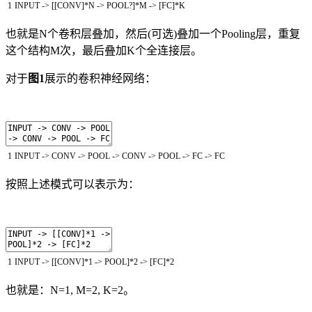
1
INPUT
->
[
[
CONV
]
*
N
->
POOL
?
]
*
M
->
[
FC
]
*
K
也就是N个卷积层叠加，然后(可选)叠加一个Pooling层，重复
这个结构M次，最后叠加K个全连接层。
对于
图1
展示的卷积神经网络：
1
INPUT
->
CONV
->
POOL
->
CONV
->
POOL
->
FC
->
FC
按照上述模式可以表示为：
1
INPUT
->
[
[
CONV
]
*
1
->
POOL
]
*
2
->
[
FC
]
*
2
也就是：N=1, M=2, K=2。