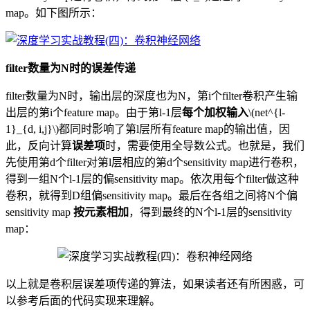
map。如下图所示：
filter数量为N时的误差传递
filter数量为N时，输出层的深度也为N，第i个filter卷积产生输
出层的第i个feature map。由于第l-1层
每个加权输入
\(net^{l-
1}_{d, i,j}\)都同时影响了第l层所有feature map的输出值，因
此，反向计算
误差项
时，需要使用全导数公式。也就是，我们
先使用第d个filter对第l层相应的第d个sensitivity map进行卷积，
得到一组N个l-1层的偏sensitivity map。依次用每个filter做这种
卷积，就得到D组偏sensitivity map。最后在各组之间将N个偏
sensitivity map
按元素相加
，得到最终的N个l-1层的sensitivity
map：
以上就是卷积层误差项传递的算法，如果读者还有所困惑，可
以参考后面的代码实现来理解。