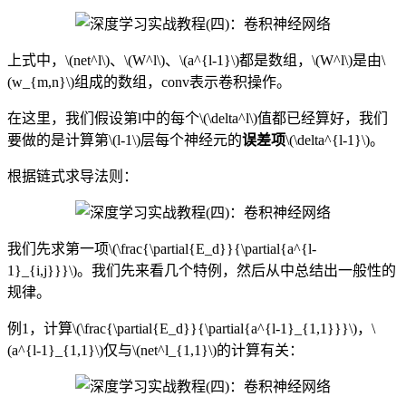
上式中，\(net^l\)、\(W^l\)、\(a^{l-1}\)都是数组，\(W^l\)是由\
(w_{m,n}\)组成的数组，conv表示卷积操作。
在这里，我们假设第l中的每个\(\delta^l\)值都已经算好，我们
要做的是计算第\(l-1\)层每个神经元的
误差项
\(\delta^{l-1}\)。
根据链式求导法则：
我们先求第一项\(\frac{\partial{E_d}}{\partial{a^{l-
1}_{i,j}}}\)。我们先来看几个特例，然后从中总结出一般性的
规律。
例1，计算\(\frac{\partial{E_d}}{\partial{a^{l-1}_{1,1}}}\)，\
(a^{l-1}_{1,1}\)仅与\(net^l_{1,1}\)的计算有关：