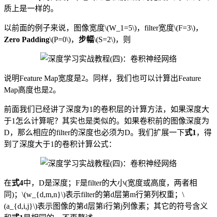
质上是一样的。
以前面的例子来说，图像宽度\(W_1=5\)，filter宽度\(F=3\)，
Zero Padding
\(P=0\)，
步幅
\(S=2\)，则
说明Feature Map宽度是2。同样，我们也可以计算出Feature
Map高度也是2。
前面我们已经讲了深度为1的卷积层的计算方法，如果深度大
于1怎么计算呢？其实也是类似的。如果卷积前的图像深度为
D，那么相应的filter的深度也必须为D。我们扩展一下
式1
，得
到了深度大于1的卷积计算公式：
在
式4
中，D是深度；F是filter的大小(宽度或高度，两者相
同)；\(w_{d,m,n}\)表示filter的第d层第m行第列权重；\
(a_{d,i,j}\)表示图像的第d层第i行第j列像素；其它的符号含义