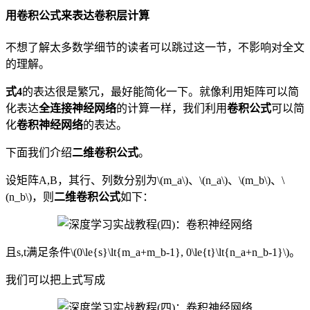
用卷积公式来表达卷积层计算
不想了解太多数学细节的读者可以跳过这一节，不影响对全文
的理解。
式4
的表达很是繁冗，最好能简化一下。就像利用矩阵可以简
化表达
全连接神经网络
的计算一样，我们利用
卷积公式
可以简
化
卷积神经网络
的表达。
下面我们介绍
二维卷积公式
。
设矩阵A,B，其行、列数分别为\(m_a\)、\(n_a\)、\(m_b\)、\
(n_b\)，则
二维卷积公式
如下：
且s,t满足条件\(0\le{s}\lt{m_a+m_b-1}, 0\le{t}\lt{n_a+n_b-1}\)。
我们可以把上式写成