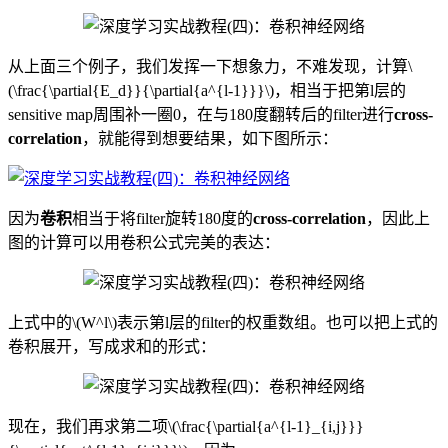
从上面三个例子，我们发挥一下想象力，不难发现，计算\
(\frac{\partial{E_d}}{\partial{a^{l-1}}}\)，相当于把第l层的
sensitive map周围补一圈0，在与180度翻转后的filter进行
cross-
correlation
，就能得到想要结果，如下图所示：
因为
卷积
相当于将filter旋转180度的
cross-correlation
，因此上
图的计算可以用卷积公式完美的表达：
上式中的\(W^l\)表示第l层的filter的权重数组。也可以把上式的
卷积展开，写成求和的形式：
现在，我们再求第二项\(\frac{\partial{a^{l-1}_{i,j}}}