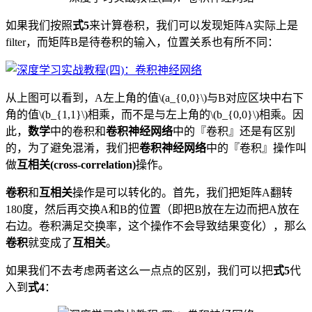
如果我们按照
式5
来计算卷积，我们可以发现矩阵A实际上是
filter，而矩阵B是待卷积的输入，位置关系也有所不同：
从上图可以看到，A左上角的值\(a_{0,0}\)与B对应区块中右下
角的值\(b_{1,1}\)相乘，而不是与左上角的\(b_{0,0}\)相乘。因
此，
数学
中的卷积和
卷积神经网络
中的『卷积』还是有区别
的，为了避免混淆，我们把
卷积神经网络
中的『卷积』操作叫
做
互相关(cross-correlation)
操作。
卷积
和
互相关
操作是可以转化的。首先，我们把矩阵A翻转
180度，然后再交换A和B的位置（即把B放在左边而把A放在
右边。卷积满足交换率，这个操作不会导致结果变化），那么
卷积
就变成了
互相关
。
如果我们不去考虑两者这么一点点的区别，我们可以把
式5
代
入到
式4
：