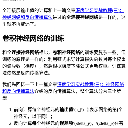
全连接层输出值的计算和上一篇文章
深度学习实战教程(三)：
神经网络和反向传播算法
讲过的
全连接神经网络
是一样的，这
里就不再赘述了。
卷积神经网络的训练
和
全连接神经网络
相比，
卷积神经网络
的训练要复杂一些。但
训练的原理是一样的：利用链式求导计算损失函数对每个权重
的偏导数（梯度），然后根据梯度下降公式更新权重。训练算
法依然是反向传播算法。
我们先回忆一下上一篇文章
深度学习实战教程(三)：神经网络
和反向传播算法
介绍的反向传播算法，整个算法分为三个步
骤：
前向计算每个神经元的
输出值
\(a_j\)（j表示网络的第j
个
神经元，以下同）；
反向计算每个神经元的
误差项
\(\delta_j\)，\(\delta_j\)在有