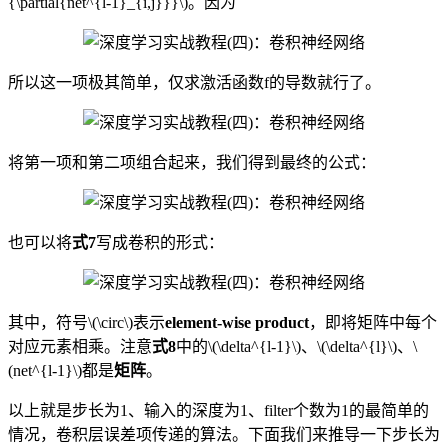
{\partial{net^{l-1}_{i,j}}}\)。因为
所以这一项极其简单，仅求激活函数f的导数就行了。
将第一项和第二项组合起来，我们得到最终的公式：
也可以将
式7
写成卷积的形式：
其中，符号\(\circ\)表示
element-wise product
，即将矩阵中每个
对应元素相乘。注意
式8
中的\(\delta^{l-1}\)、\(\delta^{l}\)、\
(net^{l-1}\)都是
矩阵
。
以上就是步长为1、输入的深度为1、filter个数为1的最简单的
情况，卷积层误差项传递的算法。下面我们来推导一下步长为