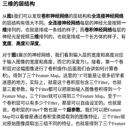
三维的层结构
从
图1
我们可以发现
卷积神经网络
的层结构和
全连接神经网络
的层结构有很大不同。
全连接神经网络
每层的神经元是按照
一
维
排列的，也就是排成一条线的样子；而
卷积神经网络
每层的
神经元是按照
三维
排列的，也就是排成一个长方体的样子，有
宽度
、
高度
和
深度
。
对于
图1
展示的神经网络，我们看到输入层的宽度和高度对应
于输入图像的宽度和高度，而它的深度为1。接着，第一个卷
积层对这幅图像进行了卷积操作(后面我们会讲如何计算卷
积)，得到了三个Feature Map。这里的"3"可能是让很多初学者
迷惑的地方，实际上，就是这个卷积层包含三个Filter，也就
是三套参数，每个Filter都可以把原始输入图像卷积得到一个
Feature Map，三个Filter就可以得到三个Feature Map。至于一
个卷积层可以有多少个Filter，那是可以自由设定的。也就是
说，卷积层的Filter个数也是一个
超参数
。我们可以把Feature
Map可以看做是通过卷积变换提取到的图像特征，三个Filter就
对原始图像提取出三组不同的特征，也就是得到了三个Feature