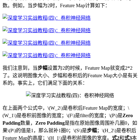
数。例如，当步幅为2时，Feature Map计算如下：
我们注意到，当
步幅
设置为2的时候，Feature Map就变成2*2
了。这说明图像大小、步幅和卷积后的Feature Map大小是有关
系的。事实上，它们满足下面的关系：
在上面两个公式中，\(W_2\)是卷积后Feature Map的宽度；\
(W_1\)是卷积前图像的宽度；\(F\)是filter的宽度；\(P\)是
Zero
Padding
数量，
Zero Padding
是指在原始图像周围补几圈0，如
果\(P\)的值是1，那么就补1圈0；\(S\)是
步幅
；\(H_2\)是卷积后
Feature Map的高度；\(H_1\)是卷积前图像的宽度。
式2
和
式3
本