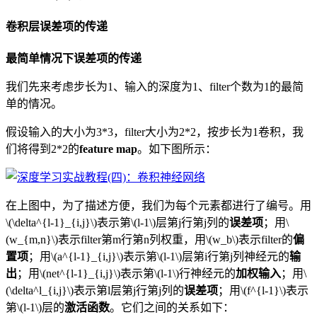
卷积层误差项的传递
最简单情况下误差项的传递
我们先来考虑步长为1、输入的深度为1、filter个数为1的最简
单的情况。
假设输入的大小为3*3，filter大小为2*2，按步长为1卷积，我
们将得到2*2的
feature map
。如下图所示：
在上图中，为了描述方便，我们为每个元素都进行了编号。用
\(\delta^{l-1}_{i,j}\)表示第\(l-1\)层第j行第j列的
误差项
；用\
(w_{m,n}\)表示filter第m行第n列权重，用\(w_b\)表示filter的
偏
置项
；用\(a^{l-1}_{i,j}\)表示第\(l-1\)层第i行第j列神经元的
输
出
；用\(net^{l-1}_{i,j}\)表示第\(l-1\)行神经元的
加权输入
；用\
(\delta^l_{i,j}\)表示第l层第j行第j列的
误差项
；用\(f^{l-1}\)表示
第\(l-1\)层的
激活函数
。它们之间的关系如下：