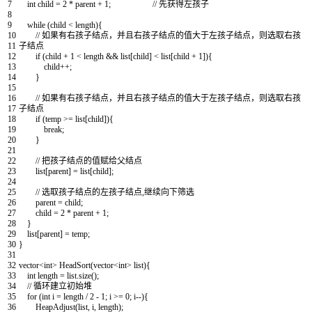
7
int
child
=
2
*
parent
+
1
;
// 先获得左孩子
8
9
while
(
child
<
length
)
{
10
// 如果有右孩子结点，并且右孩子结点的值大于左孩子结点，则选取右孩
11
子结点
12
if
(
child
+
1
<
length
&&
list
[
child
]
<
list
[
child
+
1
]
)
{
13
child
++
;
14
}
15
16
// 如果有右孩子结点，并且右孩子结点的值大于左孩子结点，则选取右孩
17
子结点
18
if
(
temp
>=
list
[
child
]
)
{
19
break
;
20
}
21
22
// 把孩子结点的值赋给父结点
23
list
[
parent
]
=
list
[
child
]
;
24
25
// 选取孩子结点的左孩子结点,继续向下筛选
26
parent
=
child
;
27
child
=
2
*
parent
+
1
;
28
}
29
list
[
parent
]
=
temp
;
30
}
31
32
vector
<
int
>
HeadSort
(
vector
<
int
>
list
)
{
33
int
length
=
list
.
size
(
)
;
34
// 循环建立初始堆
35
for
(
int
i
=
length
/
2
-
1
;
i
>=
0
;
i
--
)
{
36
HeapAdjust
(
list
,
i
,
length
)
;