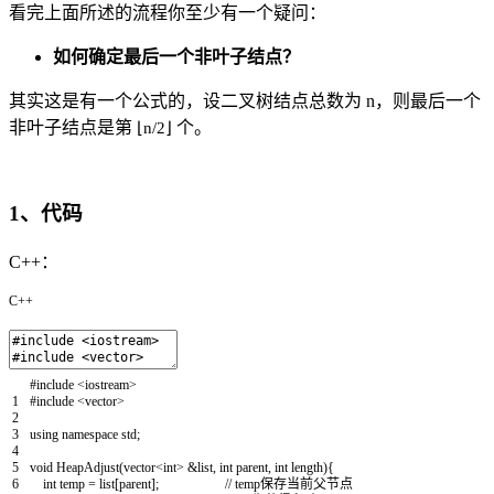
看完上面所述的流程你至少有一个疑问：
如何确定最后一个非叶子结点？
其实这是有一个公式的，设二叉树结点总数为 n，则最后一个
非叶子结点是第
个。
⌊n/2⌋
1、代码
C++：
C++
#include <iostream>
1
#include <vector>
2
3
using
namespace
std
;
4
5
void
HeapAdjust
(
vector
<
int
>
&list
,
int
parent
,
int
length
)
{
6
int
temp
=
list
[
parent
]
;
// temp保存当前父节点