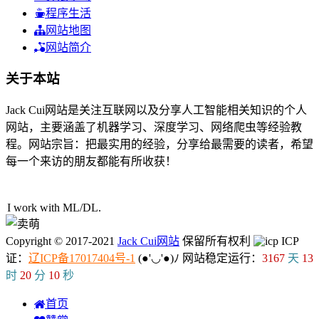
程序生活
网站地图
网站简介
关于本站
Jack Cui网站是关注互联网以及分享人工智能相关知识的个人
网站，主要涵盖了机器学习、深度学习、网络爬虫等经验教
程。网站宗旨：把最实用的经验，分享给最需要的读者，希望
每一个来访的朋友都能有所收获！
41人在线
I work with M
P
f
u
(
T
Copyright © 2017-2021
Jack Cui网站
保留所有权利
ICP
证：
辽ICP备17017404号-1
(●'◡'●)ﾉ
网站稳定运行：
3167
天
13
时
20
分
11
秒
首页