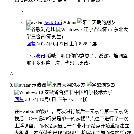
arr[2]=8,8不应该才是最后一个非叶子结点 吗
Jack Cui
Admin
辽宁省沈阳市 东北大
学三舍南(研究生)
回复
2018年9月27日 上午8:28
1层
@
示波器
哦哦，明白你的意思了，感谢。堆调整
那里多调整一次，代码已更改。
示波器
安徽省合肥市 中国科学技术大学
1
回复
2018年10月6日 下午10:15
4楼
在HeadSort函数中，每次进行最后一元素与第一元素交
换后，C++版46行只是单一的从根节点往下进行了一次
上浮调整，而不是从最后一个非叶子结点开始重新建立
大根堆，这样做会出现问题吗；按照楼主前面说的“每次