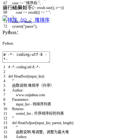
67
cout
<<
"排序后:"
;
运行结果如下：
68
for
(
int
i
=
0
;
i
<
result
.
size
(
)
;
i
++
)
{
69
cout
<<
result
[
i
]
<<
" "
;
70
}
71
cout
<<
endl
;
72
system
(
"pause"
)
;
}
Python：
Python
1
# -*- coding:utf-8 -*-
2
3
def
HeadSort
(
input_list
)
:
4
'''
5
函数说明:堆排序（升序）
6
Author:
7
www.cuijiahua.com
8
Parameters:
9
input_list - 待排序列表
10
Returns:
11
sorted_list - 升序排序好的列表
12
'''
13
def
HeadAdjust
(
input_list
,
parent
,
length
)
:
14
'''
15
函数说明:堆调整，调整为最大堆
16
Author: