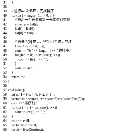
37
}
38
39
// 进行n-1次循环，完成排序
40
for
(
int
i
=
length
-
1
;
i
>
0
;
i
--
)
{
41
// 最后一个元素和第一元素进行交换
42
int
temp
=
list
[
i
]
;
43
list
[
i
]
=
list
[
0
]
;
44
list
[
0
]
=
temp
;
45
46
// 筛选 R[0] 结点，得到i-1个结点的堆
47
HeapAdjust
(
list
,
0
,
i
)
;
48
cout
<<
"第"
<<
length
-
i
<<
"趟排序:"
;
49
for
(
int
i
=
0
;
i
<
list
.
size
(
)
;
i
++
)
{
50
cout
<<
list
[
i
]
<<
" "
;
51
}
52
cout
<<
endl
;
53
}
54
return
list
;
55
}
56
57
void
main
(
)
{
58
int
arr
[
]
=
{
6
,
4
,
8
,
9
,
2
,
3
,
1
}
;
59
vector
<
int
>
test
(
arr
,
arr
+
sizeof
(
arr
)
/
sizeof
(
arr
[
0
]
)
)
;
60
cout
<<
"排序前:"
;
61
for
(
int
i
=
0
;
i
<
test
.
size
(
)
;
i
++
)
{
62
cout
<<
test
[
i
]
<<
" "
;
63
}
64
cout
<<
endl
;
65
vector
<
int
>
result
;
66
result
=
HeadSort
(
test
)
;