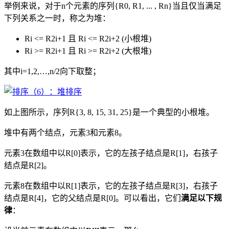
举例来说，对于n个元素的序列{R0, R1, ... , Rn}当且仅当满足
下列关系之一时，称之为堆：
Ri <= R2i+1
且
Ri <= R2i+2 (
小根堆
)
Ri >= R2i+1 且 Ri >= R2i+2 (大根堆)
其中
i=1,2,
…
,n/2
向下取整；
如上图所示，序列
R{3, 8, 15, 31, 25}
是一个典型的小根堆。
堆中有两个结点，元素
3
和元素
8
。
元素3在数组中以R[0]表示，它的左孩子结点是R[1]，右孩子
结点是R[2]。
元素8在数组中以R[1]表示，它的左孩子结点是R[3]，右孩子
结点是R[4]，它的父结点是R[0]。可以看出，它们
满足以下规
律
：