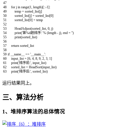
47
48
for
j
in
range
(
1
,
length
)
[
::
-
1
]
:
49
temp
=
sorted_list
[
j
]
50
sorted_list
[
j
]
=
sorted_list
[
0
]
51
sorted_list
[
0
]
=
temp
52
53
HeadAdjust
(
sorted_list
,
0
,
j
)
54
print
(
'第%d趟排序:'
%
(
length
-
j
)
,
end
=
''
)
55
print
(
sorted_list
)
56
57
return
sorted_list
58
59
if
__name__
==
'__main__'
:
60
input_list
=
[
6
,
4
,
8
,
9
,
2
,
3
,
1
]
61
print
(
'排序前:'
,
input_list
)
62
sorted_list
=
HeadSort
(
input_list
)
63
print
(
'排序后:'
,
sorted_list
)
运行结果同上。
三、算法分析
1、堆排序算法的总体情况