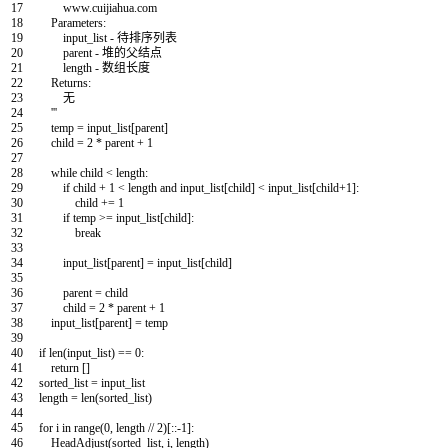
17
www.cuijiahua.com
18
Parameters:
19
input_list - 待排序列表
20
parent - 堆的父结点
21
length - 数组长度
22
Returns:
23
无
24
'''
25
temp
=
input_list
[
parent
]
26
child
=
2
*
parent
+
1
27
28
while
child
<
length
:
29
if
child
+
1
<
length
and
input_list
[
child
]
<
input_list
[
child
+
1
]
:
30
child
+=
1
31
if
temp
>=
input_list
[
child
]
:
32
break
33
34
input_list
[
parent
]
=
input_list
[
child
]
35
36
parent
=
child
37
child
=
2
*
parent
+
1
38
input_list
[
parent
]
=
temp
39
40
if
len
(
input_list
)
==
0
:
41
return
[
]
42
sorted_list
=
input_list
43
length
=
len
(
sorted_list
)
44
45
for
i
in
range
(
0
,
length
/
/
2
)
[
::
-
1
]
:
46
HeadAdjust
(
sorted_list
,
i
,
length
)