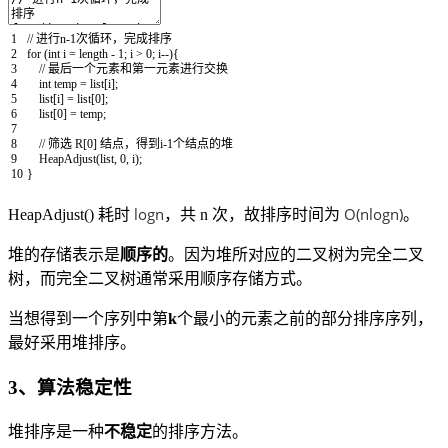
1
// 进行n-1次循环，完成排序
2
for
(
int
i
=
length
-
1
;
i
>
0
;
i
--
)
{
3
// 最后一个元素和第一元素进行交换
4
int
temp
=
list
[
i
]
;
5
list
[
i
]
=
list
[
0
]
;
6
list
[
0
]
=
temp
;
7
8
// 筛选 R[0] 结点，得到i-1个结点的堆
9
HeapAdjust
(
list
,
0
,
i
)
;
10
}
logn
O(nlogn)
HeapAdjust() 耗时
，共 n 次，故排序时间为
。
堆的存储表示是
顺序的
。因为堆所对应的二叉树为完全二叉
树，而完全二叉树通常采用顺序存储方式。
当想得到一个序列中第
k
个最小的元素之前的部分排序序列，
最好采用堆排序。
3、算法稳定性
堆排序是一种
不稳定
的排序方法。