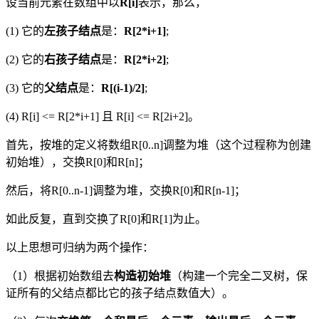
设当前元素在数组中以
R[i]
表示，那么，
(1) 它的
左孩子结点
是：
R[2*i+1]
;
(2) 它的
右孩子结点
是：
R[2*i+2]
;
(3) 它的
父结点
是：
R[(i-1)/2]
;
(4) R[i] <= R[2*i+1] 且 R[i] <= R[2i+2]。
首先，按堆的定义将数组R[0..n]调整为堆（这个过程称为创建
初始堆），交换R[0]和R[n]；
然后，将R[0..n-1]调整为堆，交换R[0]和R[n-1]；
如此反复，直到交换了R[0]和R[1]为止。
以上思想可归纳为两个操作：
（1）根据初始数组去
构造初始堆
（构建一个完全二叉树，保
证所有的父结点都比它的孩子结点数值大）。