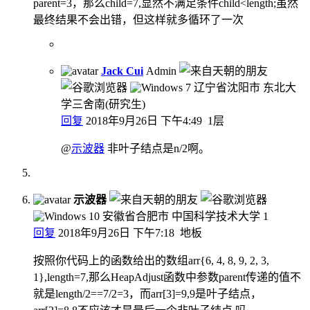
parent=3，那么child=7,显然不满足条件child<length;虽然
最终结果不会出错，但这样就多循环了一次
Jack Cui
Admin
辽宁省沈阳市 东北大
学三舍南(研究生)
回复
2018年9月26日 下午4:49
1层
@
示波器
非叶子结点是n/2啊。
示波器
安徽省合肥市 中国科学技术大学
1
回复
2018年9月26日 下午7:18
地板
按照你代码上的函数给出的数组arr{6, 4, 8, 9, 2, 3,
1},length=7,那么HeapAdjust函数中参数parent传递的值不
就是length/2==7/2=3，而arr[3]=9,9是叶子结点，