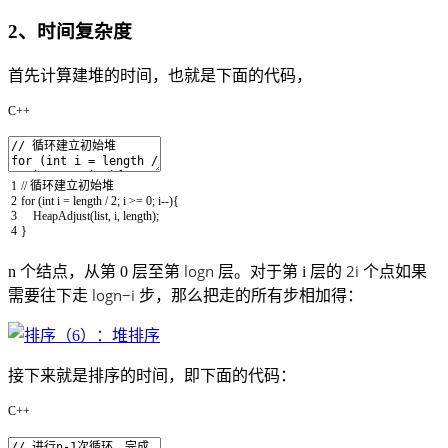
2、时间复杂度
首先计算建堆的时间，也就是下面的代码，
C++
1
// 循环建立初始堆
2
for
(
int
i
=
length
/
2
;
i
>=
0
;
i
--
)
{
3
HeapAdjust
(
list
,
i
,
length
)
;
4
}
logn
2i
n 个结点，从第 0 层至第
层。对于第 i 层的
个点如果
logn−i
需要往下走
步，那么把走的所有步相加得：
接下来就是排序的时间，即下面的代码：
C++