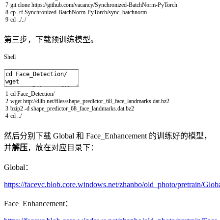
7
git
clone
https
:
/
/
github
.com
/
vacancy
/
Synchronized
-
BatchNorm
-
PyTorch
8
cp
-
rf
Synchronized
-
BatchNorm
-
PyTorch
/
sync
_
batchnorm
.
9
cd
.
.
/
.
.
/
第三步，下载预训练模型。
Shell
1
cd
Face_Detection
/
2
wget
http
:
/
/
dlib
.net
/
files
/
shape_predictor_68_face_landmarks
.dat
.bz2
3
bzip2
-
d
shape_predictor_68_face_landmarks
.dat
.bz2
4
cd
.
.
/
然后分别下载 Global 和 Face_Enhancement 的训练好的模型，
并
解压
，放在对应目录下：
Global：
https://facevc.blob.core.windows.net/zhanbo/old_photo/pretrain/Globa
Face_Enhancement：