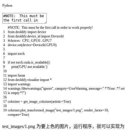
Python
#NOTE: This must be the first call in order to work properly!
1
from
deoldify
import
device
2
from
deoldify
.
device_id
import
DeviceId
3
#choices: CPU, GPU0...GPU7
4
device
.
set
(
device
=
DeviceId
.
GPU0
)
5
6
import
torch
7
8
if
not
torch
.
cuda
.
is_available
(
)
:
9
print
(
'GPU not available.'
)
10
11
import
fastai
12
from
deoldify
.
visualize
import
*
13
import
warnings
14
warnings
.
filterwarnings
(
"ignore"
,
category
=
UserWarning
,
message
=
".*?Your .*? set
15
is empty.*?"
)
16
17
colorizer
=
get_image_colorizer
(
artistic
=
True
)
18
19
colorizer
.
plot_transformed_image
(
"test_images/1.png"
,
render_factor
=
10
,
compare
=
True
)
test_images/1.png 为要上色的图片，运行程序，就可以实现为