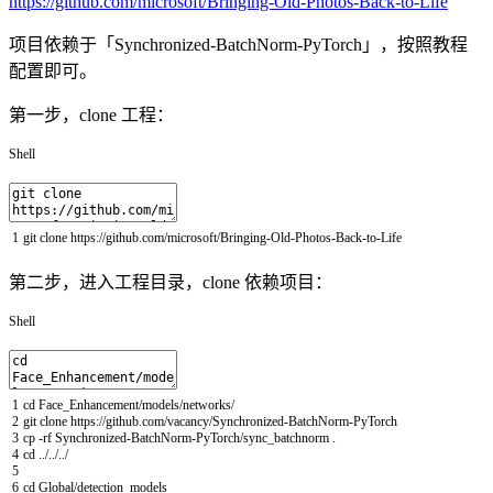
https://github.com/microsoft/Bringing-Old-Photos-Back-to-Life
项目依赖于「Synchronized-BatchNorm-PyTorch」，按照教程
配置即可。
第一步，clone 工程：
Shell
1
git
clone
https
:
/
/
github
.com
/
microsoft
/
Bringing
-
Old
-
Photos
-
Back
-
to
-
Life
第二步，进入工程目录，clone 依赖项目：
Shell
1
cd
Face_Enhancement
/
models
/
networks
/
2
git
clone
https
:
/
/
github
.com
/
vacancy
/
Synchronized
-
BatchNorm
-
PyTorch
3
cp
-
rf
Synchronized
-
BatchNorm
-
PyTorch
/
sync
_
batchnorm
.
4
cd
.
.
/
.
.
/
.
.
/
5
6
cd
Global
/
detection_models