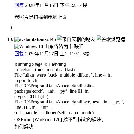
回复
2020年11月15日 下午8:23
4楼
老照片是扫描到电脑上么
dahans2145
山东省济南市 联通
1
回复
2020年11月27日 上午11:51
5楼
Running Stage 4: Blending
Traceback (most recent call last):
File “align_warp_back_multiple_dlib.py”, line 4, in
import torch
File “C:\ProgramData\Anaconda3\lib\site-
packages\torch\__init__.py”, line 81, in
ctypes.CDLL(dll)
File “C:\ProgramData\Anaconda3\lib\ctypes\__init__.py”,
line 348, in __init__
self._handle = _dlopen(self._name, mode)
OSError: [WinError 126] 找不到指定的模块。
如何解决