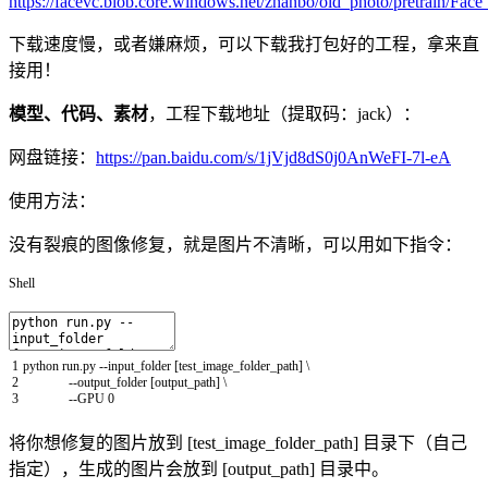
https://facevc.blob.core.windows.net/zhanbo/old_photo/pretrain/Fac
下载速度慢，或者嫌麻烦，可以下载我打包好的工程，拿来直
接用！
模型、代码、素材
，工程下载地址（提取码：jack）：
网盘链接：
https://pan.baidu.com/s/1jVjd8dS0j0AnWeFI-7l-eA
使用方法：
没有裂痕的图像修复，就是图片不清晰，可以用如下指令：
Shell
1
python
run
.py
--
input
_
folder
[
test_image_folder_path
]
\
2
--
output
_
folder
[
output_path
]
\
3
--
GPU
0
将你想修复的图片放到 [test_image_folder_path] 目录下（自己
指定），生成的图片会放到 [output_path] 目录中。