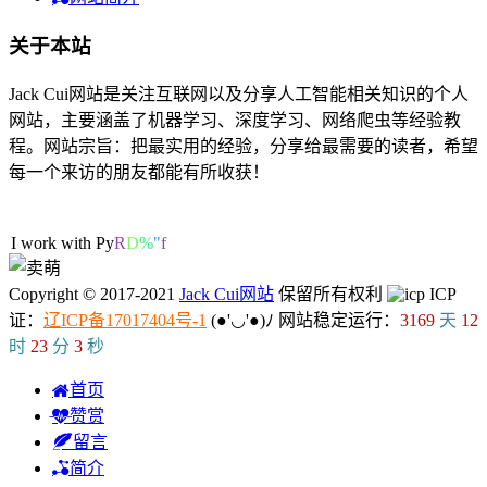
关于本站
Jack Cui网站是关注互联网以及分享人工智能相关知识的个人
网站，主要涵盖了机器学习、深度学习、网络爬虫等经验教
程。网站宗旨：把最实用的经验，分享给最需要的读者，希望
每一个来访的朋友都能有所收获！
46人在线
I work with
8
^
>
$
i
Copyright © 2017-2021
Jack Cui网站
保留所有权利
ICP
证：
辽ICP备17017404号-1
(●'◡'●)ﾉ
网站稳定运行：
3169
天
12
时
23
分
4
秒
首页
赞赏
留言
简介