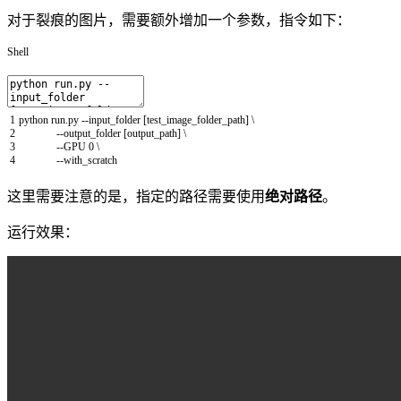
对于裂痕的图片，需要额外增加一个参数，指令如下：
Shell
1
python
run
.py
--
input
_
folder
[
test_image_folder_path
]
\
2
--
output
_
folder
[
output_path
]
\
3
--
GPU
0
\
4
--
with_scratch
这里需要注意的是，指定的路径需要使用
绝对路径
。
运行效果：