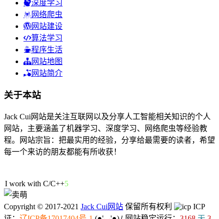
深度学习
网络爬虫
网站建设
算法学习
程序生活
网站地图
网站简介
关于本站
Jack Cui网站是关注互联网以及分享人工智能相关知识的个人
网站，主要涵盖了机器学习、深度学习、网络爬虫等经验教
程。网站宗旨：把最实用的经验，分享给最需要的读者，希望
每一个来访的朋友都能有所收获！
50人在线
I work with C/
)
@
:
6
Copyright © 2017-2021
Jack Cui网站
保留所有权利
ICP
证：
辽ICP备17017404号-1
(●'◡'●)ﾉ
网站稳定运行：
3168
天
3