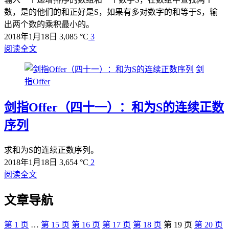
数，是的他们的和正好是S，如果有多对数字的和等于S，输
出两个数的乘积最小的。
2018年1月18日
3,085 °C
3
阅读全文
剑
指Offer
剑指Offer（四十一）：和为S的连续正数
序列
求和为S的连续正数序列。
2018年1月18日
3,654 °C
2
阅读全文
文章导航
第
1
页
…
第
15
页
第
16
页
第
17
页
第
18
页
第
19
页
第
20
页