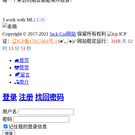
每一个来访的朋友都能有所收获！
98人在线
I work with ML/DL
L
Copyright © 2017-2021
Jack Cui网站
保留所有权利
ICP
证：
辽ICP备17017404号-1
(●'◡'●)ﾉ
网站稳定运行：
3168
天
12
时
13
分
54
秒
首页
赞赏
留言
简介
登录
注册
找回密码
用户名
密码
记住我的登录信息