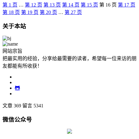
第
1
页
…
第
12
页
第
13
页
第
14
页
第
15
页
第
16
页
第
17
页
第
18
页
第
19
页
第
20
页
…
第
27
页
关于本站
网站宗旨
把最实用的经验，分享给最需要的读者，希望每一位来访的朋
友都能有所收获！
文章 369
留言 5341
微信公众号