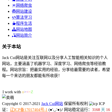
网络爬虫
网站建设
算法学习
程序生活
网站地图
网站简介
关于本站
Jack Cui网站是关注互联网以及分享人工智能相关知识的个人
网站，主要涵盖了机器学习、深度学习、网络爬虫等经验教
程。网站宗旨：把最实用的经验，分享给最需要的读者，希望
每一个来访的朋友都能有所收获！
57人在线
I work with ML/
4
s
j
Copyright © 2017-2021
Jack Cui网站
保留所有权利
ICP
证：
辽ICP备17017404号-1
(●'◡'●)ﾉ
网站稳定运行：
3168
天
16