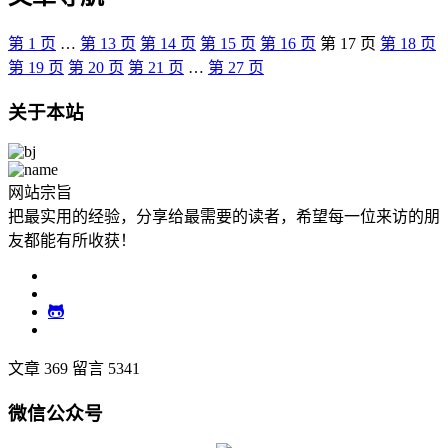
第
1
页
…
第
13
页
第
14
页
第
15
页
第
16
页
第
17
页
第
18
页
第
19
页
第
20
页
第
21
页
…
第
27
页
关于本站
网站宗旨
把最实用的经验，分享给最需要的读者，希望每一位来访的朋
友都能有所收获！
文章 369
留言 5341
微信公众号