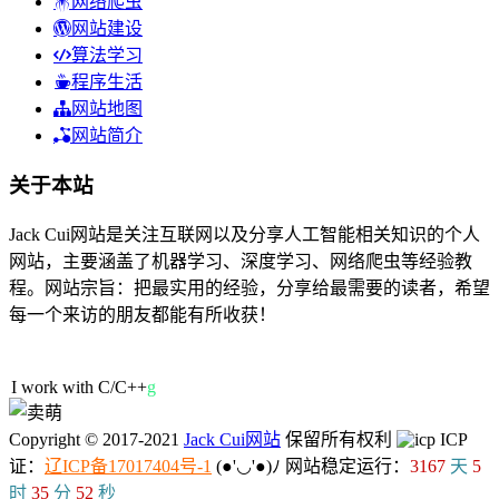
网络爬虫
网站建设
算法学习
程序生活
网站地图
网站简介
关于本站
Jack Cui网站是关注互联网以及分享人工智能相关知识的个人
网站，主要涵盖了机器学习、深度学习、网络爬虫等经验教
程。网站宗旨：把最实用的经验，分享给最需要的读者，希望
每一个来访的朋友都能有所收获！
29人在线
I work with C/C++.
Copyright © 2017-2021
Jack Cui网站
保留所有权利
ICP
证：
辽ICP备17017404号-1
(●'◡'●)ﾉ
网站稳定运行：
3167
天
5
时
35
分
52
秒