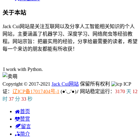
关于本站
Jack Cui网站是关注互联网以及分享人工智能相关知识的个人
网站，主要涵盖了机器学习、深度学习、网络爬虫等经验教
程。网站宗旨：把最实用的经验，分享给最需要的读者，希望
每一个来访的朋友都能有所收获！
43人在线
I work with Python.
Copyright © 2017-2021
Jack Cui网站
保留所有权利
ICP
证：
辽ICP备17017404号-1
(●'◡'●)ﾉ
网站稳定运行：
3170
天
12
时
37
分
33
秒
首页
赞赏
留言
简介