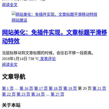
阅读全文
网站建设
网站美化：免插件实现，文章标题平滑移
动特效
当鼠标移动到文章标题的时候，会往右平移一段距离。
2018年1月14日
738 °C
发表评论
阅读全文
文章导航
第
1
页
…
第
16
页
第
17
页
第
18
页
第
19
页
第
20
页
第
21
页
第
22
页
第
23
页
第
24
页
…
第
27
页
关于本站