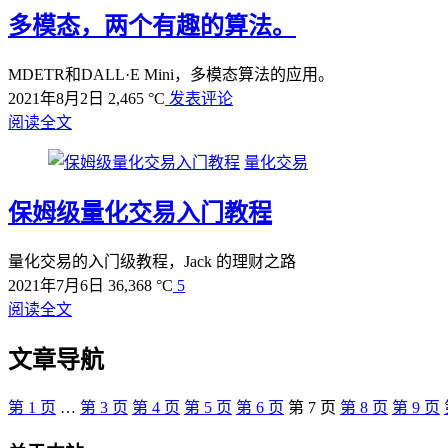
多模态，两个有趣的算法。
MDETR和DALL·E Mini，多模态算法的应用。
2021年8月2日
2,465 °C
发表评论
阅读全文
量化交易
保姆级量化交易入门教程
量化交易的入门级教程，Jack 的理财之路
2021年7月6日
36,368 °C
5
阅读全文
文章导航
第
1
页
…
第
3
页
第
4
页
第
5
页
第
6
页
第
7
页
第
8
页
第
9
页