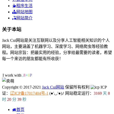
程序生活
网站地图
网站简介
关于本站
Jack Cui网站是关注互联网以及分享人工智能相关知识的个人
网站，主要涵盖了机器学习、深度学习、网络爬虫等经验教
程。网站宗旨：把最实用的经验，分享给最需要的读者，希望
每一个来访的朋友都能有所收获！
44人在线
I work with ML/
[
Z
y
Copyright © 2017-2021
Jack Cui网站
保留所有权利
ICP
证：
辽ICP备17017404号-1
(●'◡'●)ﾉ
网站稳定运行：
3169
天
8
时
20
分
39
秒
首页