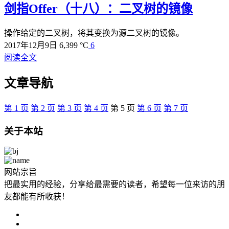
剑指Offer（十八）：二叉树的镜像
操作给定的二叉树，将其变换为源二叉树的镜像。
2017年12月9日
6,399 °C
6
阅读全文
文章导航
第
1
页
第
2
页
第
3
页
第
4
页
第
5
页
第
6
页
第
7
页
关于本站
网站宗旨
把最实用的经验，分享给最需要的读者，希望每一位来访的朋
友都能有所收获！