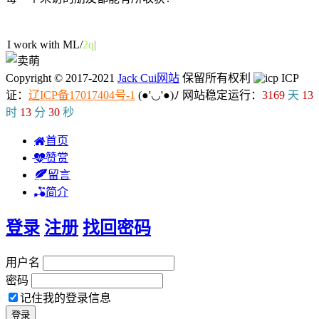
65人在线
I work with ML/DL.
Copyright © 2017-2021
Jack Cui网站
保留所有权利
ICP
证：
辽ICP备17017404号-1
(●'◡'●)ﾉ
网站稳定运行：
3169
天
13
时
13
分
31
秒
首页
赞赏
留言
简介
登录
注册
找回密码
用户名
密码
记住我的登录信息