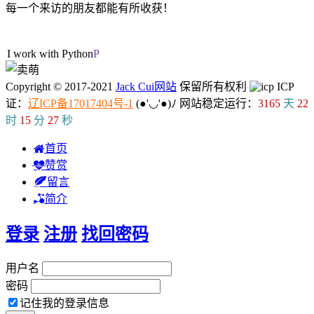
每一个来访的朋友都能有所收获！
31人在线
I work with Python.
Copyright © 2017-2021
Jack Cui网站
保留所有权利
ICP
证：
辽ICP备17017404号-1
(●'◡'●)ﾉ
网站稳定运行：
3165
天
22
时
15
分
28
秒
首页
赞赏
留言
简介
登录
注册
找回密码
用户名
密码
记住我的登录信息