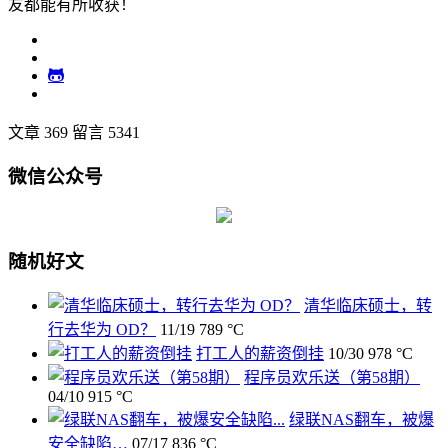
友都能有所收获！
文章 369
留言 5341
微信公众号
随机好文
清华临床硕士，转
行去华为 OD？
11/19
789 °C
打工人的薪资倒挂
10/30
978 °C
程序员欢乐送（第58期）
04/10
915 °C
绿联NAS翻车，被爆
安全缺陷…
07/17
836 °C