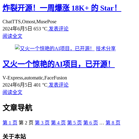
炸裂开源！一周爆涨 18K+ 的 Star！
ChatTTS,Omost,MusePose
2024年6月5日
653 °C
发表评论
阅读全文
技术分享
又火一个惊艳的AI项目，已开源！
V-Express,automatic,FaceFusion
2024年6月5日
401 °C
发表评论
阅读全文
文章导航
第
1
页
第
2
页
第
3
页
第
4
页
第
5
页
第
6
页
…
第
8
页
关于本站