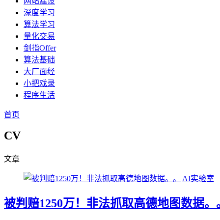
网站建设
深度学习
算法学习
量化交易
剑指Offer
算法基础
大厂面经
小把戏录
程序生活
首页
CV
文章
AI实验室
被判赔1250万！非法抓取高德地图数据。