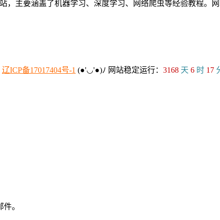
个人网站，主要涵盖了机器学习、深度学习、网络爬虫等经验教程
：
辽ICP备17017404号-1
(●'◡'●)ﾉ
网站稳定运行：
3168
天
6
时
17
邮件。