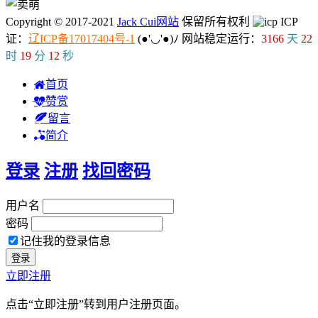
Copyright © 2017-2021
Jack Cui网站
保留所有权利
ICP
证：
辽ICP备17017404号-1
(●'◡'●)ﾉ
网站稳定运行：
3166
天
22
时
19
分
12
秒
首页
赞赏
留言
简介
登录
注册
找回密码
用户名
密码
记住我的登录信息
立即注册
点击“立即注册”转到用户注册页面。