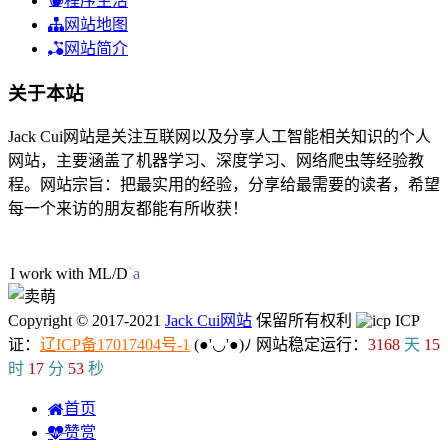
程序生活
网站地图
网站简介
关于本站
Jack Cui网站是关注互联网以及分享人工智能相关知识的个人
网站，主要涵盖了机器学习、深度学习、网络爬虫等经验教
程。网站宗旨：把最实用的经验，分享给最需要的读者，希望
每一个来访的朋友都能有所收获！
52人在线
I work with ML/DL.
Copyright © 2017-2021
Jack Cui网站
保留所有权利
ICP
证：
辽ICP备17017404号-1
(●'◡'●)ﾉ
网站稳定运行：
3168
天
15
时
17
分
54
秒
首页
赞赏