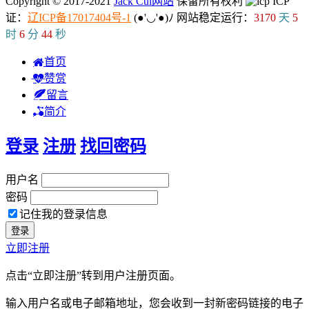
Copyright © 2017-2021
Jack Cui网站
保留所有权利
ICP
证：
辽ICP备17017404号-1
(●'◡'●)ﾉ
网站稳定运行：
3170
天
5
时
6
分
44
秒
首页
赞赏
留言
简介
登录
注册
找回密码
用户名
密码
记住我的登录信息
立即注册
点击“立即注册”转到用户注册页面。
输入用户名或电子邮箱地址，您会收到一封新密码链接的电子