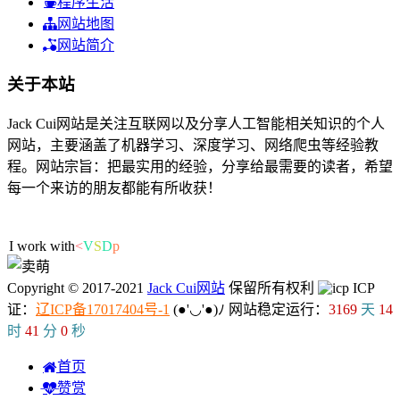
程序生活
网站地图
网站简介
关于本站
Jack Cui网站是关注互联网以及分享人工智能相关知识的个人
网站，主要涵盖了机器学习、深度学习、网络爬虫等经验教
程。网站宗旨：把最实用的经验，分享给最需要的读者，希望
每一个来访的朋友都能有所收获！
57人在线
I work with
t
b
1
M
/
Copyright © 2017-2021
Jack Cui网站
保留所有权利
ICP
证：
辽ICP备17017404号-1
(●'◡'●)ﾉ
网站稳定运行：
3169
天
14
时
41
分
1
秒
首页
赞赏