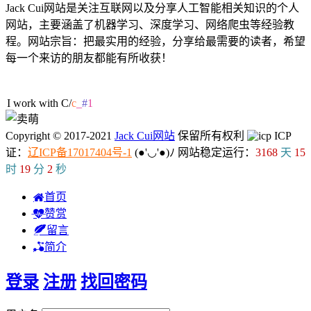
Jack Cui网站是关注互联网以及分享人工智能相关知识的个人
网站，主要涵盖了机器学习、深度学习、网络爬虫等经验教
程。网站宗旨：把最实用的经验，分享给最需要的读者，希望
每一个来访的朋友都能有所收获！
45人在线
I work with
d
]
R
[
C
Copyright © 2017-2021
Jack Cui网站
保留所有权利
ICP
证：
辽ICP备17017404号-1
(●'◡'●)ﾉ
网站稳定运行：
3168
天
15
时
19
分
3
秒
首页
赞赏
留言
简介
登录
注册
找回密码