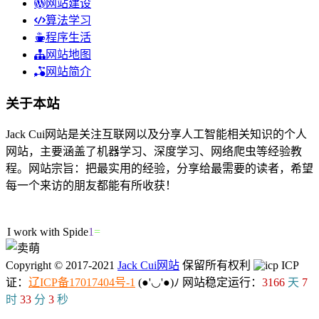
网站建设
算法学习
程序生活
网站地图
网站简介
关于本站
Jack Cui网站是关注互联网以及分享人工智能相关知识的个人
网站，主要涵盖了机器学习、深度学习、网络爬虫等经验教
程。网站宗旨：把最实用的经验，分享给最需要的读者，希望
每一个来访的朋友都能有所收获！
36人在线
I work with Spi
\
)
9
5
Copyright © 2017-2021
Jack Cui网站
保留所有权利
ICP
证：
辽ICP备17017404号-1
(●'◡'●)ﾉ
网站稳定运行：
3166
天
7
时
33
分
4
秒