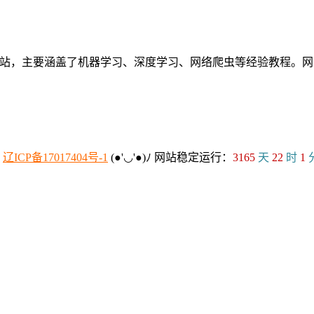
个人网站，主要涵盖了机器学习、深度学习、网络爬虫等经验教程
：
辽ICP备17017404号-1
(●'◡'●)ﾉ
网站稳定运行：
3165
天
22
时
1