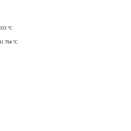
,033 °C
31
794 °C