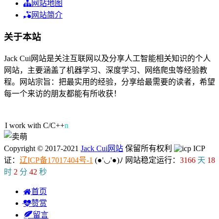
网站地图
网站简介
关于本站
Jack Cui网站是关注互联网以及分享人工智能相关知识的个人
网站，主要涵盖了机器学习、深度学习、网络爬虫等经验教
程。网站宗旨：把最实用的经验，分享给最需要的读者，希望
每一个来访的朋友都能有所收获！
54人在线
I work with C/
U
R
d
m
Copyright © 2017-2021
Jack Cui网站
保留所有权利
ICP
证：
辽ICP备17017404号-1
(●'◡'●)ﾉ
网站稳定运行：
3166
天
18
时
2
分
42
秒
首页
赞赏
留言