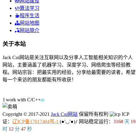
网站建设
算法学习
程序生活
网站地图
网站简介
关于本站
Jack Cui网站是关注互联网以及分享人工智能相关知识的个人
网站，主要涵盖了机器学习、深度学习、网络爬虫等经验教
程。网站宗旨：把最实用的经验，分享给最需要的读者，希望
每一个来访的朋友都能有所收获！
107人在线
I work with C/C
{
x
/
Copyright © 2017-2021
Jack Cui网站
保留所有权利
ICP
证：
辽ICP备17017404号-1
(●'◡'●)ﾉ
网站稳定运行：
3168
天
19
时
12
分
47
秒