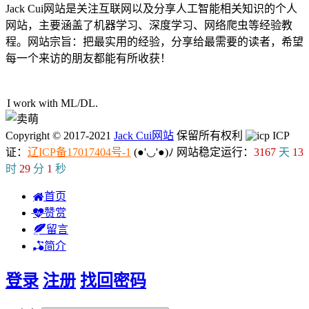
Jack Cui网站是关注互联网以及分享人工智能相关知识的个人
网站，主要涵盖了机器学习、深度学习、网络爬虫等经验教
程。网站宗旨：把最实用的经验，分享给最需要的读者，希望
每一个来访的朋友都能有所收获！
34人在线
I work with ML/DL.
Copyright © 2017-2021
Jack Cui网站
保留所有权利
ICP
证：
辽ICP备17017404号-1
(●'◡'●)ﾉ
网站稳定运行：
3167
天
13
时
29
分
1
秒
首页
赞赏
留言
简介
登录
注册
找回密码