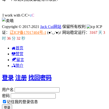
37人在线
I work with C
h
l
l
i
Y
Copyright © 2017-2021
Jack Cui网站
保留所有权利
ICP
证：
辽ICP备17017404号-1
(●'◡'●)ﾉ
网站稳定运行：
3167
天
3
时
36
分
32
秒
首页
赞赏
留言
简介
登录
注册
找回密码
用户名
密码
记住我的登录信息