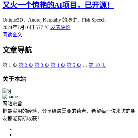
又火一个惊艳的AI项目，已开源！
Unique3D、Andrej Karpathy 的演讲、Fish Speech
2024年7月16日
577 °C
发表评论
阅读全文
文章导航
第
1
页
第
2
页
第
3
页
第
4
页
第
5
页
…
第
10
页
关于本站
网站宗旨
把最实用的经验，分享给最需要的读者，希望每一位来访的朋
友都能有所收获！