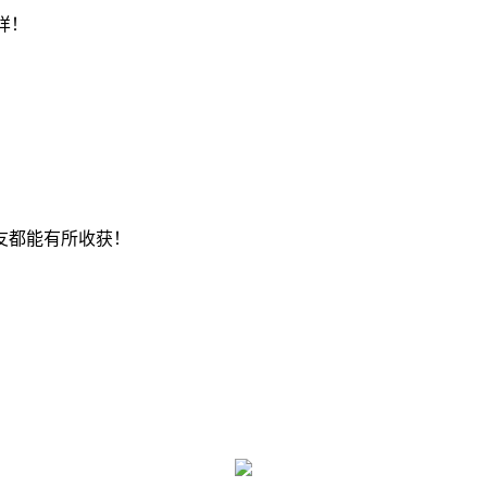
样！
友都能有所收获！