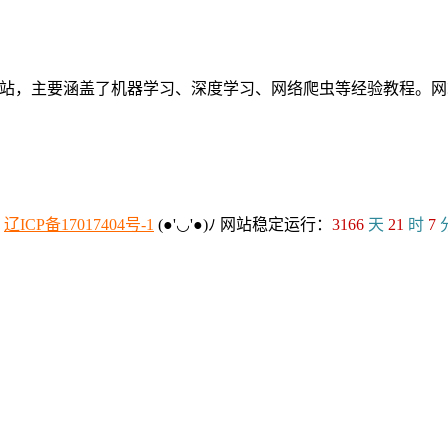
个人网站，主要涵盖了机器学习、深度学习、网络爬虫等经验教程
：
辽ICP备17017404号-1
(●'◡'●)ﾉ
网站稳定运行：
3166
天
21
时
7