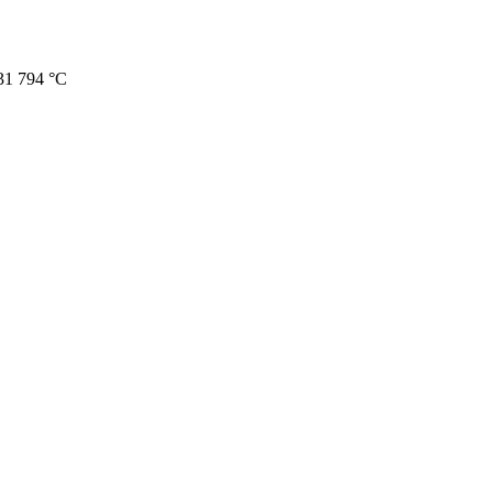
31
794 °C