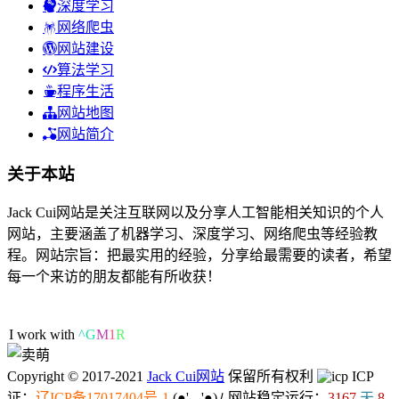
深度学习
网络爬虫
网站建设
算法学习
程序生活
网站地图
网站简介
关于本站
Jack Cui网站是关注互联网以及分享人工智能相关知识的个人
网站，主要涵盖了机器学习、深度学习、网络爬虫等经验教
程。网站宗旨：把最实用的经验，分享给最需要的读者，希望
每一个来访的朋友都能有所收获！
53人在线
I work with
D
d
>
M
|
Copyright © 2017-2021
Jack Cui网站
保留所有权利
ICP
证：
辽ICP备17017404号-1
(●'◡'●)ﾉ
网站稳定运行：
3167
天
8