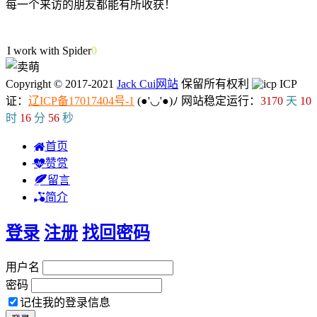
每一个来访的朋友都能有所收获！
53人在线
I work with Spider.
Copyright © 2017-2021
Jack Cui网站
保留所有权利
ICP
证：
辽ICP备17017404号-1
(●'◡'●)ﾉ
网站稳定运行：
3170
天
10
时
16
分
57
秒
首页
赞赏
留言
简介
登录
注册
找回密码
用户名
密码
记住我的登录信息