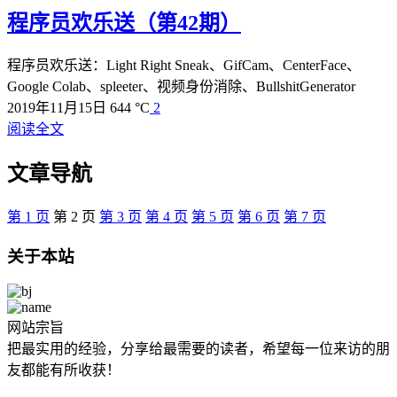
程序员欢乐送（第42期）
程序员欢乐送：Light Right Sneak、GifCam、CenterFace、
Google Colab、spleeter、视频身份消除、BullshitGenerator
2019年11月15日
644 °C
2
阅读全文
文章导航
第
1
页
第
2
页
第
3
页
第
4
页
第
5
页
第
6
页
第
7
页
关于本站
网站宗旨
把最实用的经验，分享给最需要的读者，希望每一位来访的朋
友都能有所收获！