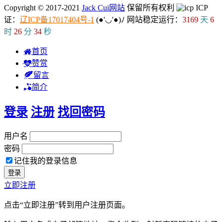
Copyright © 2017-2021
Jack Cui网站
保留所有权利
ICP
证：
辽ICP备17017404号-1
(●'◡'●)ﾉ
网站稳定运行：
3169
天
6
时
26
分
34
秒
首页
赞赏
留言
简介
登录
注册
找回密码
用户名
密码
记住我的登录信息
立即注册
点击“立即注册”转到用户注册页面。