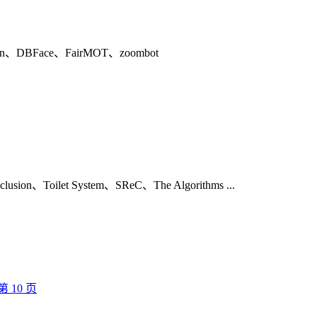
on、DBFace、FairMOT、zoombot
on、Toilet System、SReC、The Algorithms ...
第
10
页