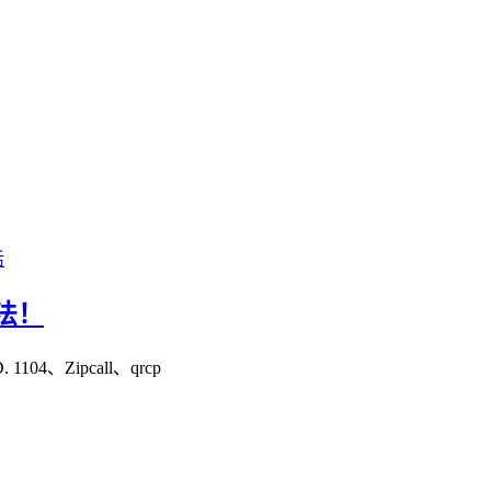
活
法！
 1104、Zipcall、qrcp