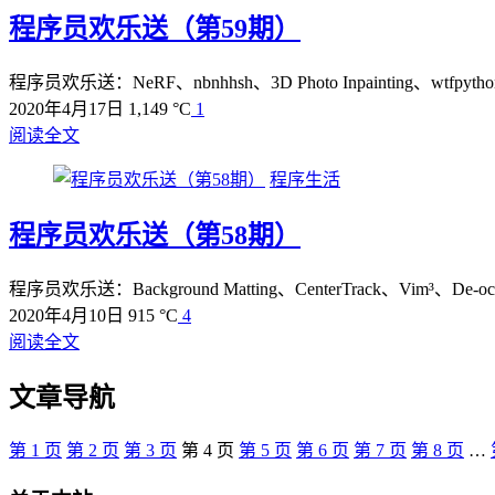
程序员欢乐送（第59期）
程序员欢乐送：NeRF、nbnhhsh、3D Photo Inpainting、wtfpyth
2020年4月17日
1,149 °C
1
阅读全文
程序生活
程序员欢乐送（第58期）
程序员欢乐送：Background Matting、CenterTrack、Vim³、De-occlusi
2020年4月10日
915 °C
4
阅读全文
文章导航
第
1
页
第
2
页
第
3
页
第
4
页
第
5
页
第
6
页
第
7
页
第
8
页
…