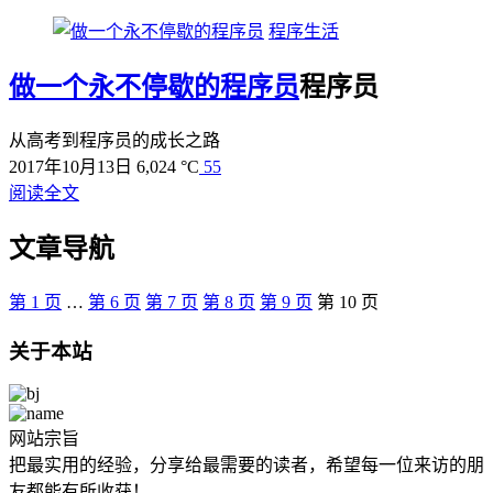
程序生活
做一个永不停歇的程序员
程序员
从高考到程序员的成长之路
2017年10月13日
6,024 °C
55
阅读全文
文章导航
第
1
页
…
第
6
页
第
7
页
第
8
页
第
9
页
第
10
页
关于本站
网站宗旨
把最实用的经验，分享给最需要的读者，希望每一位来访的朋
友都能有所收获！