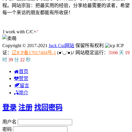
程。网站宗旨：把最实用的经验，分享给最需要的读者，希望
每一个来访的朋友都能有所收获！
39人在线
I work with C
s
/
}
b
]
Copyright © 2017-2021
Jack Cui网站
保留所有权利
ICP
证：
辽ICP备17017404号-1
(●'◡'●)ﾉ
网站稳定运行：
3166
天
19
时
39
分
22
秒
首页
赞赏
留言
简介
登录
注册
找回密码
用户名
密码