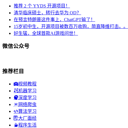
推荐 2 个 YYDS 开源项目！
清华临床硕士，转行去华为 OD？
在预言特朗普这件事上，ChatGPT输了！
15岁初中生，开源项目被数百万收购，简直降维打击。
好生猛，全球首款AI游戏问世！
微信公众号
推荐栏目
视频教程
机器学习
深度学习
网络爬虫
算法学习
大厂面经
程序生活