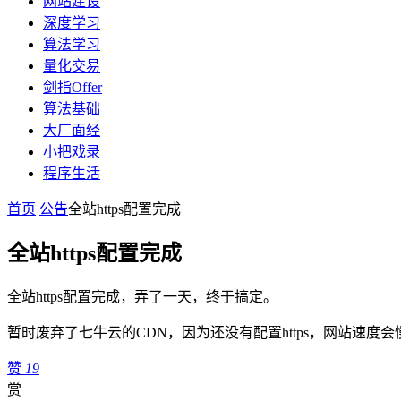
网站建设
深度学习
算法学习
量化交易
剑指Offer
算法基础
大厂面经
小把戏录
程序生活
首页
公告
全站https配置完成
全站https配置完成
全站https配置完成，弄了一天，终于搞定。
暂时废弃了七牛云的CDN，因为还没有配置https，网站速度
赞
19
赏