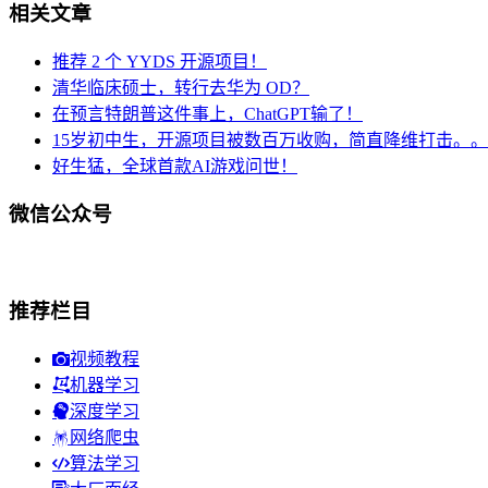
相关文章
推荐 2 个 YYDS 开源项目！
清华临床硕士，转行去华为 OD？
在预言特朗普这件事上，ChatGPT输了！
15岁初中生，开源项目被数百万收购，简直降维打击。
好生猛，全球首款AI游戏问世！
微信公众号
推荐栏目
视频教程
机器学习
深度学习
网络爬虫
算法学习