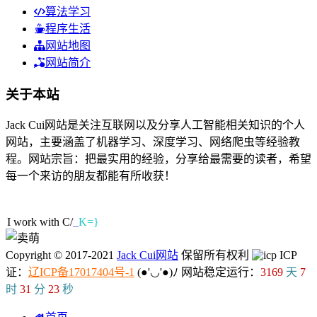
算法学习
程序生活
网站地图
网站简介
关于本站
Jack Cui网站是关注互联网以及分享人工智能相关知识的个人
网站，主要涵盖了机器学习、深度学习、网络爬虫等经验教
程。网站宗旨：把最实用的经验，分享给最需要的读者，希望
每一个来访的朋友都能有所收获！
66人在线
I work with C/C
;
h
,
Copyright © 2017-2021
Jack Cui网站
保留所有权利
ICP
证：
辽ICP备17017404号-1
(●'◡'●)ﾉ
网站稳定运行：
3169
天
7
时
31
分
24
秒