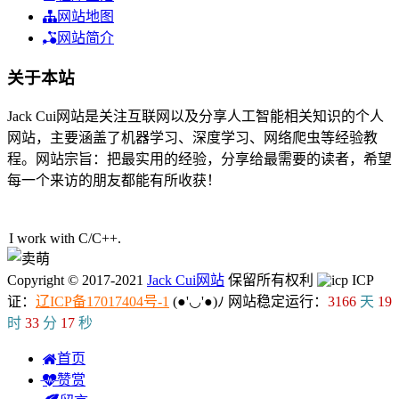
网站地图
网站简介
关于本站
Jack Cui网站是关注互联网以及分享人工智能相关知识的个人
网站，主要涵盖了机器学习、深度学习、网络爬虫等经验教
程。网站宗旨：把最实用的经验，分享给最需要的读者，希望
每一个来访的朋友都能有所收获！
34人在线
I work with C/C++.
Copyright © 2017-2021
Jack Cui网站
保留所有权利
ICP
证：
辽ICP备17017404号-1
(●'◡'●)ﾉ
网站稳定运行：
3166
天
19
时
33
分
17
秒
首页
赞赏