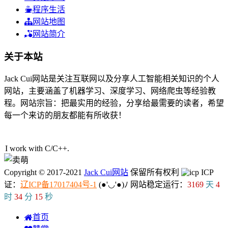
程序生活
网站地图
网站简介
关于本站
Jack Cui网站是关注互联网以及分享人工智能相关知识的个人
网站，主要涵盖了机器学习、深度学习、网络爬虫等经验教
程。网站宗旨：把最实用的经验，分享给最需要的读者，希望
每一个来访的朋友都能有所收获！
59人在线
I work with C/C++
V
Copyright © 2017-2021
Jack Cui网站
保留所有权利
ICP
证：
辽ICP备17017404号-1
(●'◡'●)ﾉ
网站稳定运行：
3169
天
4
时
34
分
16
秒
首页