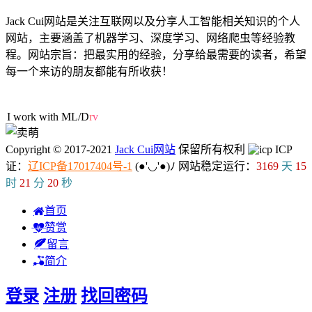
Jack Cui网站是关注互联网以及分享人工智能相关知识的个人
网站，主要涵盖了机器学习、深度学习、网络爬虫等经验教
程。网站宗旨：把最实用的经验，分享给最需要的读者，希望
每一个来访的朋友都能有所收获！
53人在线
I work with ML/DL.
Copyright © 2017-2021
Jack Cui网站
保留所有权利
ICP
证：
辽ICP备17017404号-1
(●'◡'●)ﾉ
网站稳定运行：
3169
天
15
时
21
分
21
秒
首页
赞赏
留言
简介
登录
注册
找回密码