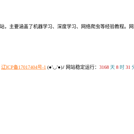
个人网站，主要涵盖了机器学习、深度学习、网络爬虫等经验教程
：
辽ICP备17017404号-1
(●'◡'●)ﾉ
网站稳定运行：
3168
天
8
时
31