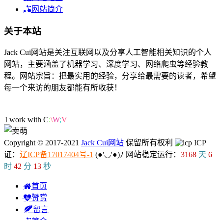
网站简介
关于本站
Jack Cui网站是关注互联网以及分享人工智能相关知识的个人
网站，主要涵盖了机器学习、深度学习、网络爬虫等经验教
程。网站宗旨：把最实用的经验，分享给最需要的读者，希望
每一个来访的朋友都能有所收获！
48人在线
I work with
K
F
f
=
=
Copyright © 2017-2021
Jack Cui网站
保留所有权利
ICP
证：
辽ICP备17017404号-1
(●'◡'●)ﾉ
网站稳定运行：
3168
天
6
时
42
分
14
秒
首页
赞赏
留言