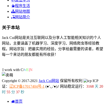
算法学习
程序生活
网站地图
网站简介
关于本站
Jack Cui网站是关注互联网以及分享人工智能相关知识的个人
网站，主要涵盖了机器学习、深度学习、网络爬虫等经验教
程。网站宗旨：把最实用的经验，分享给最需要的读者，希望
每一个来访的朋友都能有所收获！
45人在线
I work with C/C
_
L
l
Copyright © 2017-2021
Jack Cui网站
保留所有权利
ICP
证：
辽ICP备17017404号-1
(●'◡'●)ﾉ
网站稳定运行：
3168
天
20
时
55
分
38
秒
首页