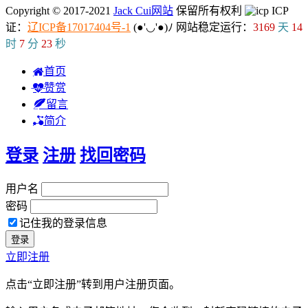
Copyright © 2017-2021
Jack Cui网站
保留所有权利
ICP
证：
辽ICP备17017404号-1
(●'◡'●)ﾉ
网站稳定运行：
3169
天
14
时
7
分
23
秒
首页
赞赏
留言
简介
登录
注册
找回密码
用户名
密码
记住我的登录信息
立即注册
点击“立即注册”转到用户注册页面。