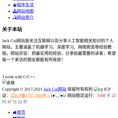
程序生活
网站地图
网站简介
关于本站
Jack Cui网站是关注互联网以及分享人工智能相关知识的个人
网站，主要涵盖了机器学习、深度学习、网络爬虫等经验教
程。网站宗旨：把最实用的经验，分享给最需要的读者，希望
每一个来访的朋友都能有所收获！
49人在线
I work with C/C++.
Copyright © 2017-2021
Jack Cui网站
保留所有权利
ICP
证：
辽ICP备17017404号-1
(●'◡'●)ﾉ
网站稳定运行：
3168
天
22
时
47
分
32
秒
首页