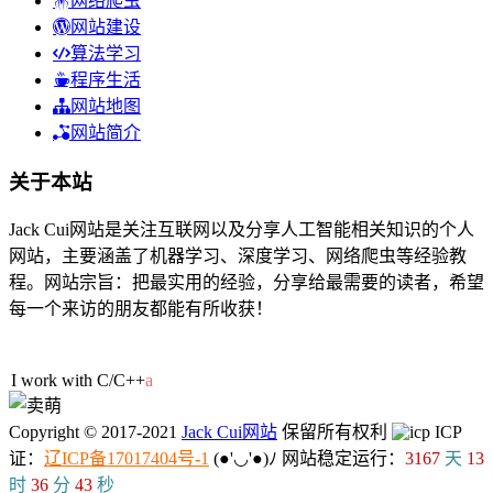
网络爬虫
网站建设
算法学习
程序生活
网站地图
网站简介
关于本站
Jack Cui网站是关注互联网以及分享人工智能相关知识的个人
网站，主要涵盖了机器学习、深度学习、网络爬虫等经验教
程。网站宗旨：把最实用的经验，分享给最需要的读者，希望
每一个来访的朋友都能有所收获！
30人在线
I work with C/C
A
,
O
Copyright © 2017-2021
Jack Cui网站
保留所有权利
ICP
证：
辽ICP备17017404号-1
(●'◡'●)ﾉ
网站稳定运行：
3167
天
13
时
36
分
43
秒