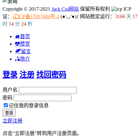
Copyright © 2017-2021
Jack Cui网站
保留所有权利
ICP
证：
辽ICP备17017404号-1
(●'◡'●)ﾉ
网站稳定运行：
3166
天
17
时
14
分
24
秒
首页
赞赏
留言
简介
登录
注册
找回密码
用户名
密码
记住我的登录信息
立即注册
点击“立即注册”转到用户注册页面。