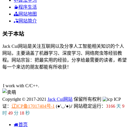
算法学习
程序生活
网站地图
网站简介
关于本站
Jack Cui网站是关注互联网以及分享人工智能相关知识的个人
网站，主要涵盖了机器学习、深度学习、网络爬虫等经验教
程。网站宗旨：把最实用的经验，分享给最需要的读者，希望
每一个来访的朋友都能有所收获！
32人在线
I work with C/C++.
Copyright © 2017-2021
Jack Cui网站
保留所有权利
ICP
证：
辽ICP备17017404号-1
(●'◡'●)ﾉ
网站稳定运行：
3166
天
9
时
49
分
18
秒
首页