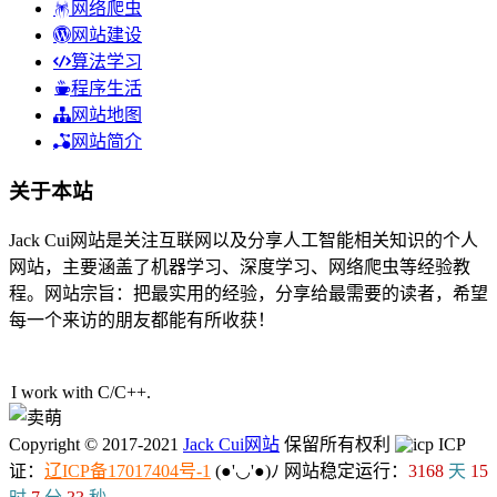
网络爬虫
网站建设
算法学习
程序生活
网站地图
网站简介
关于本站
Jack Cui网站是关注互联网以及分享人工智能相关知识的个人
网站，主要涵盖了机器学习、深度学习、网络爬虫等经验教
程。网站宗旨：把最实用的经验，分享给最需要的读者，希望
每一个来访的朋友都能有所收获！
49人在线
I work with C/C++
i
Copyright © 2017-2021
Jack Cui网站
保留所有权利
ICP
证：
辽ICP备17017404号-1
(●'◡'●)ﾉ
网站稳定运行：
3168
天
15