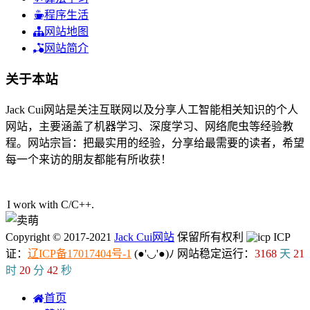
程序生活
网站地图
网站简介
关于本站
Jack Cui网站是关注互联网以及分享人工智能相关知识的个人
网站，主要涵盖了机器学习、深度学习、网络爬虫等经验教
程。网站宗旨：把最实用的经验，分享给最需要的读者，希望
每一个来访的朋友都能有所收获！
57人在线
I work with C/C++.
Copyright © 2017-2021
Jack Cui网站
保留所有权利
ICP
证：
辽ICP备17017404号-1
(●'◡'●)ﾉ
网站稳定运行：
3168
天
21
时
20
分
42
秒
首页